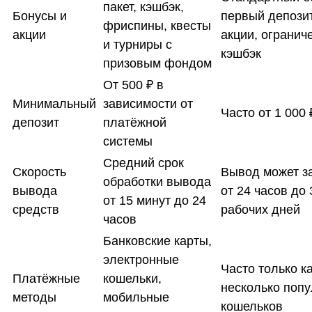
пакет, кэшбэк,
Бонусы и
первый депозит
фриспины, квесты
акции
акции, огранич
и турниры с
кэшбэк
призовым фондом
От 500 ₽ в
Минимальный
зависимости от
Часто от 1 000
депозит
платёжной
системы
Средний срок
Скорость
Вывод может з
обработки вывода
вывода
от 24 часов до 
от 15 минут до 24
средств
рабочих дней
часов
Банковские карты,
электронные
Часто только к
Платёжные
кошельки,
несколько поп
методы
мобильные
кошельков