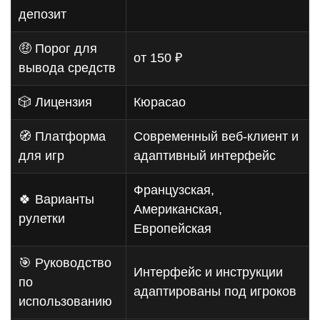
депозит
🤑 Порог для
от 150 ₽
вывода средств
🎲 Лицензия
Кюрасао
🧭 Платформа
Современный веб-клиент и
для игр
адаптивный интерфейс
Французская,
🍀 Варианты
Американская,
рулетки
Европейская
🎯 Руководство
Интерфейс и инструкции
по
адаптированы под игроков
использованию