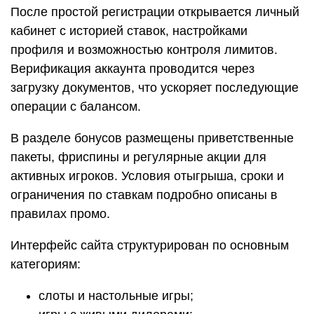
После простой регистрации открывается личный
кабинет с историей ставок, настройками
профиля и возможностью контроля лимитов.
Верификация аккаунта проводится через
загрузку документов, что ускоряет последующие
операции с балансом.
В разделе бонусов размещены приветственные
пакеты, фриспины и регулярные акции для
активных игроков. Условия отыгрыша, сроки и
ограничения по ставкам подробно описаны в
правилах промо.
Интерфейс сайта структурирован по основным
категориям:
слоты и настольные игры;