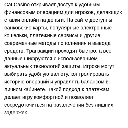
Cat Casino открывает доступ к удобным
финансовым операциям для игроков, делающих
ставки онлайн на деньги. На сайте доступны
банковские карты, популярные электронные
кошельки, платежные сервисы и другие
современные методы пополнения и вывода
средств. Транзакции проходят быстро, а все
данные шифруются с использованием
актуальных технологий защиты. Игроки могут
выбирать удобную валюту, контролировать
историю операций и управлять балансом в
личном кабинете. Такой подход к платежам
делает игру комфортной и позволяет
сосредоточиться на развлечении без лишних
задержек.