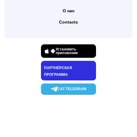
О нас
Contacts
Установить
приложение
ПАРТНЁРСКАЯ
ПРОГРАММА
CAT TELEGRAM