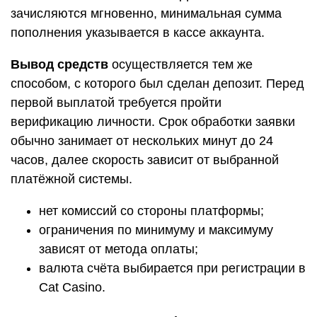
зачисляются мгновенно, минимальная сумма
пополнения указывается в кассе аккаунта.
Вывод средств
осуществляется тем же
способом, с которого был сделан депозит. Перед
первой выплатой требуется пройти
верификацию личности. Срок обработки заявки
обычно занимает от нескольких минут до 24
часов, далее скорость зависит от выбранной
платёжной системы.
нет комиссий со стороны платформы;
ограничения по минимуму и максимуму
зависят от метода оплаты;
валюта счёта выбирается при регистрации в
Cat Casino.