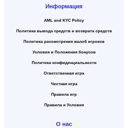
Информация
AML and KYC Policy
Политика вывода средств и возврата средств
Политика рассмотрения жалоб игроков
Условия и Положения бонусов
Политика конфиденциальности
Ответственная игра
Честная игра
Правила игр
Правила и Условия
О нас