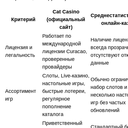
Cat Casino
Среднестатис
Критерий
(официальный
онлайн‑ка
сайт)
Работает по
Наличие лицен
международной
Лицензия и
всегда прозрач
лицензии Curacao,
легальность
отсутствуют от
проверенные
данные
провайдеры
Слоты, Live‑казино,
Обычно ограни
настольные игры,
набор слотов и
Ассортимент
быстрые лотереи,
несколько нас
игр
регулярное
игр без частых
пополнение
обновлений
каталога
Приветственный
Стандартный б